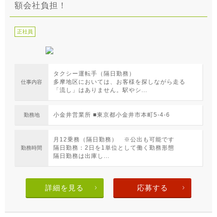
額会社負担！
正社員
タクシー運転手（隔日勤務）
多摩地区においては、お客様を探しながら走る
仕事内容
「流し」はありません。駅やシ...
小金井営業所 ■東京都小金井市本町5-4-6
勤務地
月12乗務（隔日勤務） ※公出も可能です
隔日勤務：2日を1単位として働く勤務形態
勤務時間
隔日勤務は出庫し...
詳細を見る
応募する