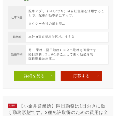
配車アプリ（GOアプリ）や自社無線を活用するこ
とで、配車が効率的にアップ。
仕事内容
タクシー会社の最も基...
本社 ■東京都杉並区桃井4-6-3
勤務地
月11乗務（隔日勤務）※公出勤務も可能です
隔日勤務：2日を1単位として働く勤務形態
勤務時間
隔日勤務は出庫...
詳細を見る
応募する
【小金井営業所】隔日勤務は1日おきに働
NEW
く勤務形態です。2種免許取得のための費用は全