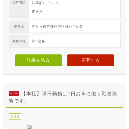
仕事内容
効率的にアップ。
正社員...
本社 ■東京都杉並区桃井4-6-3
勤務地
月5勤務
勤務時間
詳細を見る
応募する
【本社】隔日勤務は1日おきに働く勤務形
NEW
態です。
正社員