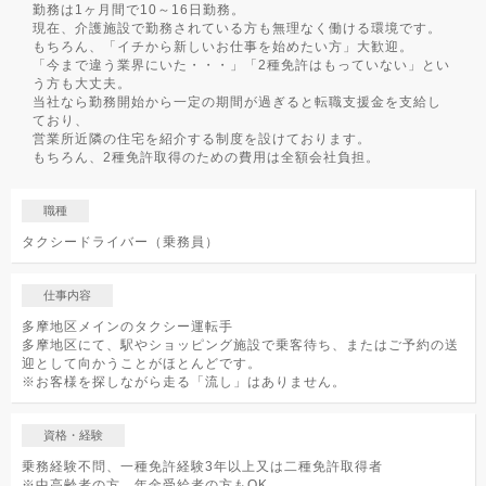
勤務は1ヶ月間で10～16日勤務。
現在、介護施設で勤務されている方も無理なく働ける環境です。
もちろん、「イチから新しいお仕事を始めたい方」大歓迎。
「今まで違う業界にいた・・・」「2種免許はもっていない」とい
う方も大丈夫。
当社なら勤務開始から一定の期間が過ぎると転職支援金を支給し
ており、
営業所近隣の住宅を紹介する制度を設けております。
もちろん、2種免許取得のための費用は全額会社負担。
職種
タクシードライバー（乗務員）
仕事内容
多摩地区メインのタクシー運転手
多摩地区にて、駅やショッピング施設で乗客待ち、またはご予約の送
迎として向かうことがほとんどです。
※お客様を探しながら走る「流し」はありません。
資格・経験
乗務経験不問、一種免許経験3年以上又は二種免許取得者
※中高齢者の方、年金受給者の方もOK