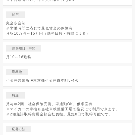
給与
完全歩合制
※労働時間に応じて最低賃金の保障有
月収10万円～15万円（勤務日数・時間による）
勤務曜日・時間
月10～16勤務
勤務地
小金井営業所 ■東京都小金井市本町5-4-6
待遇
賞与年2回、社会保険完備、車通勤OK、仮眠室有
※マイカーの車検も当社車検整備工場で格安にて利用できます。
※2種免許取得費用全額会社負担。最短8日で取得可能です。
応募方法